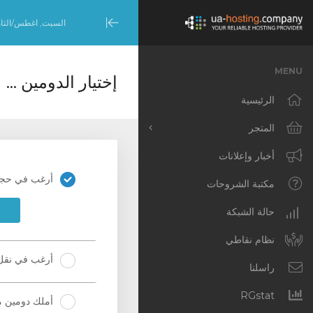
السبت, اغطس/الثامن 8, 6
Minimize
Menu
MENU
إختيار الدومين ...
الرئيسية
المتجر
تصفح الكل
أخبار وإعلانات
أرغب في حجز
Dedicated Servers –
مكتبة الشروحات
United States (NYC)
حالة الشبكة
Dedicated Servers –
Netherlands
نظام نقاطي
(Amsterdam)
أرغب في نقل 
راسلنا
Cloud VPS [NL]
RGstat
أملك دومين م
Cloud VPS [US]