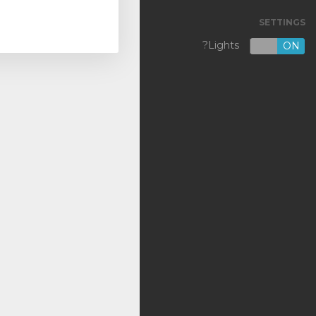
SETTINGS
VPS KVM [NL]
Lights?
OFF
ON
VPS KVM [US]
Shared Hosting
Outsourcing
Backup
DNS
SSL Certificates
تسجيل نطاق جديد
نقل نطاق إلينا