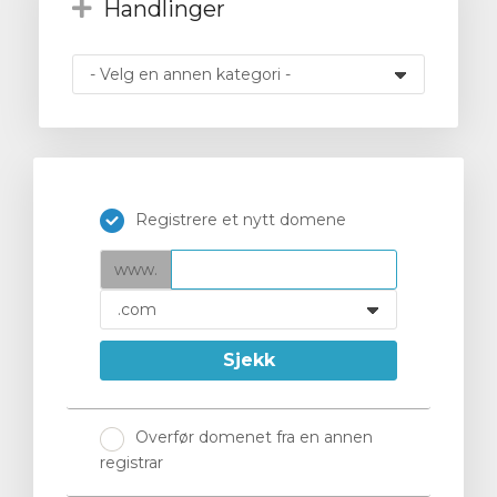
Handlinger
vogn
Registrere et nytt domene
www.
Sjekk
Overfør domenet fra en annen
registrar