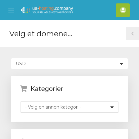
se
Mobile
Kont
ile
Menu
nu
Velg et domene...
T
S
Kategorier