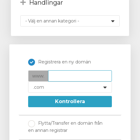
Handlingar
gnen
Registrera en ny domän
www.
Kontrollera
Flytta/Transfer en domän från
en annan registrar