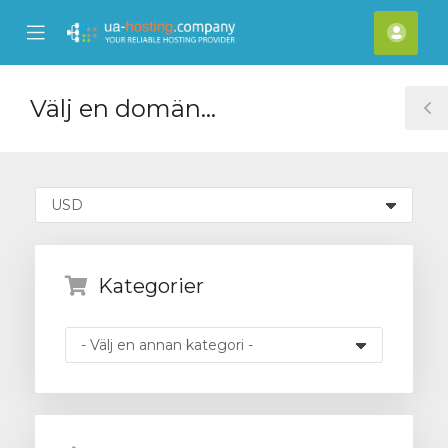
se
Mobile
Kont
ile
Menu
nu
Välj en domän...
T
S
Kategorier