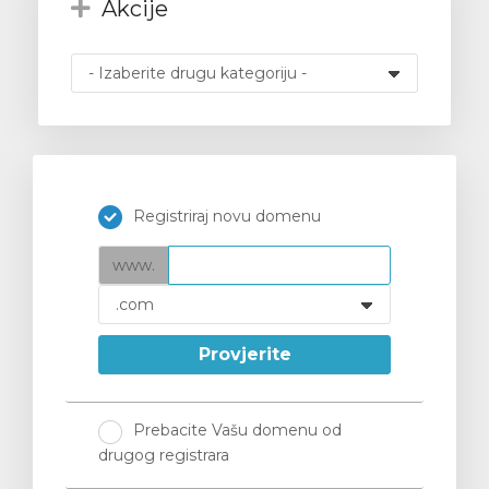
Akcije
e
Registriraj novu domenu
www.
Provjerite
Prebacite Vašu domenu od
drugog registrara