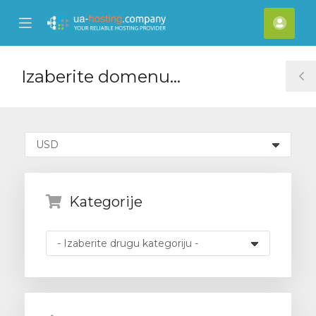
se
Mobile
Raču
ile
Menu
nu
Izaberite domenu...
T
S
Kategorije