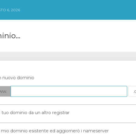
TO 6, 2026
nio...
n nuovo dominio
ww.
 il tuo dominio da un altro registrar
 il mio dominio esistente ed aggiornerò i nameserver