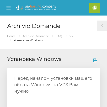
se
Mobile
Acco
ile
Menu
nu
Archivio Domande
T
S
Home
Archivio Domande
FAQ
VPS
Установка Windows
Установка Windows
Перед началом установки Вашего
образа Windows на VPS Вам
нужно: