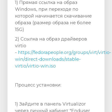
1) Прямая ссылка на образ
Windows, при переходе по
которой начинается скачивание
образа (размер образа не более
15G)
za
2) Ccылка на образ драйверов
virtio
-
https://fedorapeople.org/groups/virt/virtio-
win/direct-downloads/stable-
virtio/virtio-win.iso
Процесс установки:
1) Зайдите в панель Virtualizor
через личный кабинет "Enduser