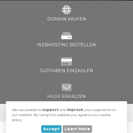
DOMAIN KAUFEN
orb
WEBHOSTING BESTELLEN
n
GUTHABEN EINZAHLEN
HILFE ERHALTEN
We use cookies to
support
and
improve
your experience on
our website. By using this website you agree to our cookie
policy.
Accept
Learn More