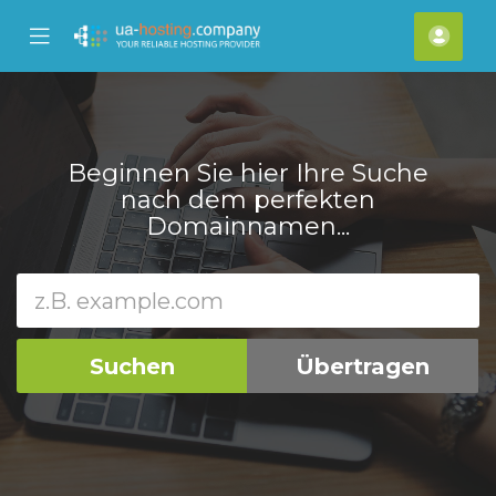
se
Mobile
Kont
ile
Menu
nu
Beginnen Sie hier Ihre Suche
nach dem perfekten
Domainnamen...