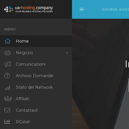
GIOVEDÌ, AGOS
Minimize
Menu
MENU
Home
Negozio
Sfoglia tutto
Comunicazioni
Dedicated Servers –
Archivio Domande
United States (NYC)
Stato del Network
Dedicated Servers –
Netherlands
Affiliati
(Amsterdam)
Contattaci!
Cloud VPS [NL]
RGstat
Cloud VPS [US]