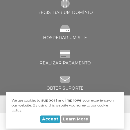
REGISTRAR UM DOMÍNIO
HOSPEDAR UM SITE
ar
o
REALIZAR PAGAMENTO
OBTER SUPORTE
We use cookies to
support
and
improve
your experience on
our website. By using this website you agree to our cookie
policy.
Accept
Learn More
© 2026 UA-Hosting. All Rights Reserved.