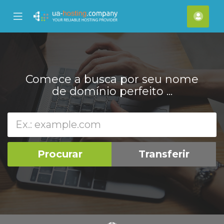
se
Mobile
Cont
ile
Menu
nu
Comece a busca por seu nome
de domínio perfeito ...