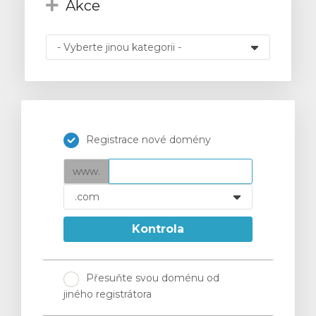
Akce
t
Registrace nové domény
www.
Kontrola
Přesuňte svou doménu od
jiného registrátora