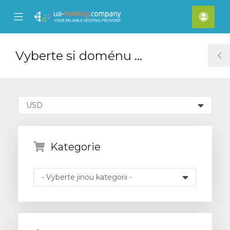
se
Mobile
Účet
ile
Menu
nu
Vyberte si doménu ...
T
S
Kategorie