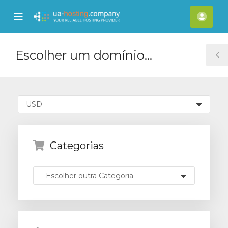
se
Mobile
Cont
ile
Menu
nu
Escolher um domínio...
T
S
Categorias