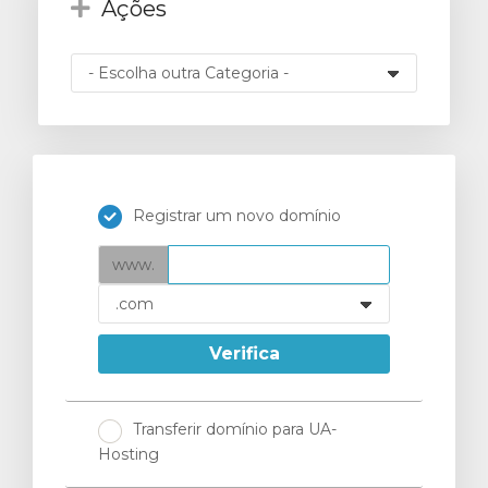
Ações
ar
o
Registrar um novo domínio
www.
Verifica
Transferir domínio para UA-
Hosting