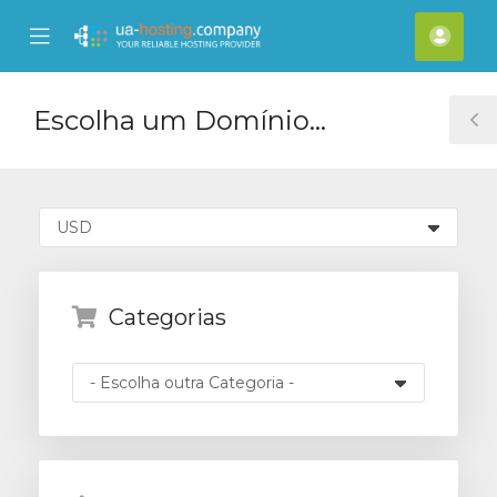
se
Mobile
Cont
ile
Menu
nu
Escolha um Domínio...
T
S
Categorias