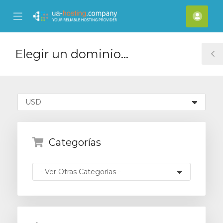
se
Mobile
Cuen
ile
Menu
nu
Elegir un dominio...
T
S
Categorías